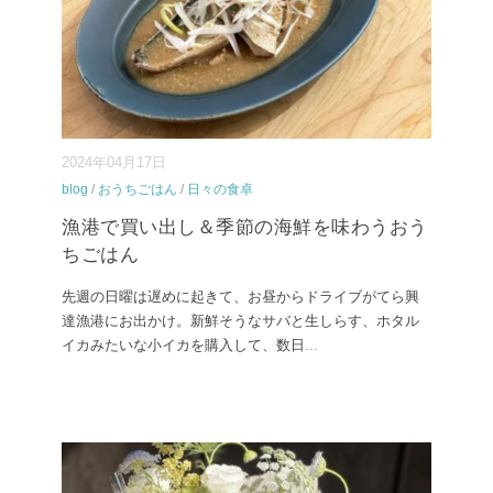
2024年04月17日
blog
/
おうちごはん
/
日々の食卓
漁港で買い出し＆季節の海鮮を味わうおう
ちごはん
先週の日曜は遅めに起きて、お昼からドライブがてら興
達漁港にお出かけ。新鮮そうなサバと生しらす、ホタル
イカみたいな小イカを購入して、数日
...