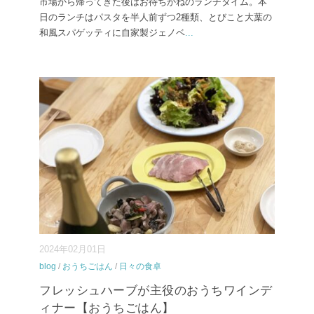
市場から帰ってきた後はお待ちかねのランチタイム。本
日のランチはパスタを半人前ずつ2種類、とびこと大葉の
和風スパゲッティに自家製ジェノベ
...
2024年02月01日
blog
/
おうちごはん
/
日々の食卓
フレッシュハーブが主役のおうちワインデ
ィナー【おうちごはん】