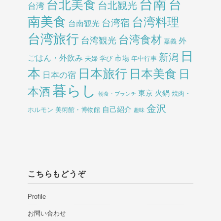
台南
台北美食
台
台北観光
台湾
南美食
台湾料理
台湾宿
台南観光
台湾旅行
台湾食材
台湾観光
外
嘉義
日
新潟
ごはん・外飲み
市場
夫婦
学び
年中行事
本
日本旅行
日本美食
日
日本の宿
暮らし
本酒
東京
火鍋
焼肉・
朝食・ブランチ
金沢
自己紹介
ホルモン
美術館・博物館
趣味
こちらもどうぞ
Profile
お問い合わせ