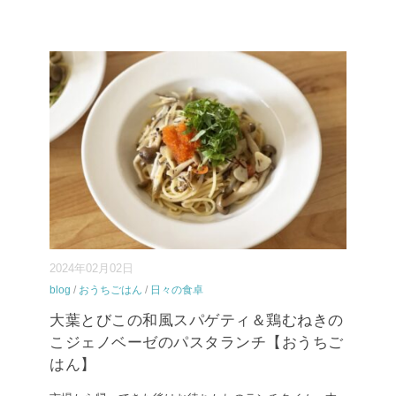
2024年02月02日
blog
/
おうちごはん
/
日々の食卓
大葉とびこの和風スパゲティ＆鶏むねきの
こジェノベーゼのパスタランチ【おうちご
はん】