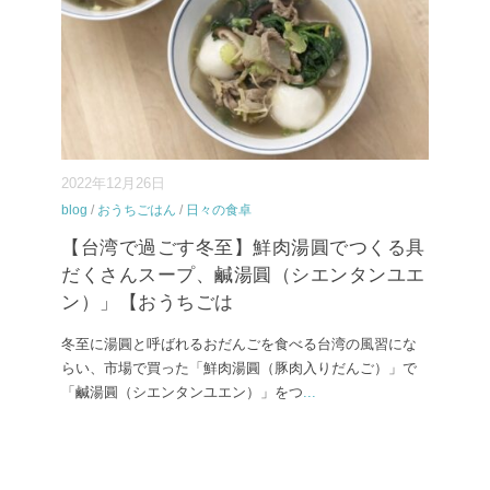
2022年12月26日
blog
/
おうちごはん
/
日々の食卓
【台湾で過ごす冬至】鮮肉湯圓でつくる具
だくさんスープ、鹹湯圓（シエンタンユエ
ン）」【おうちごは
冬至に湯圓と呼ばれるおだんごを食べる台湾の風習にな
らい、市場で買った「鮮肉湯圓（豚肉入りだんご）」で
「鹹湯圓（シエンタンユエン）」をつ
...