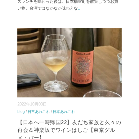
スランチを味わった後は、日本橋室町を散策しつつお買
い物。台湾ではなかなか味わえな
...
2022年10月03日
blog
/
日常あれこれ
/
日本あれこれ
【日本へ一時帰国22】友だち家族と久々の
再会＆神楽坂でワインはしご【東京グル
メ・バー】