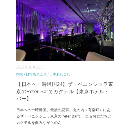
2022年10月11日
blog
/
日常あれこれ
/
日本あれこれ
【日本へ一時帰国24】ザ・ペニンシュラ東
京のPeter Barでカクテル【東京ホテル・
バー】
日本への一時帰国、最後の記事。丸の内（有楽町）にあ
るザ・ペニンシュラ東京のPeter Barで、夫＆お友だちと
カクテルを飲みながらのん
...