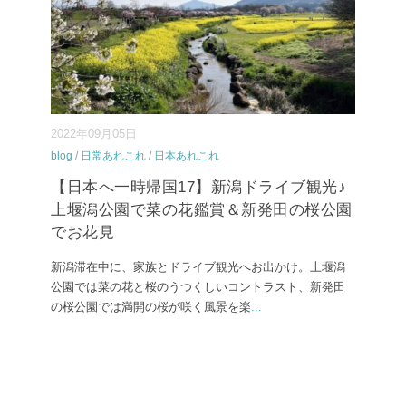
2022年09月05日
blog
/
日常あれこれ
/
日本あれこれ
【日本へ一時帰国17】新潟ドライブ観光♪
上堰潟公園で菜の花鑑賞＆新発田の桜公園
でお花見
新潟滞在中に、家族とドライブ観光へお出かけ。上堰潟
公園では菜の花と桜のうつくしいコントラスト、新発田
の桜公園では満開の桜が咲く風景を楽
...