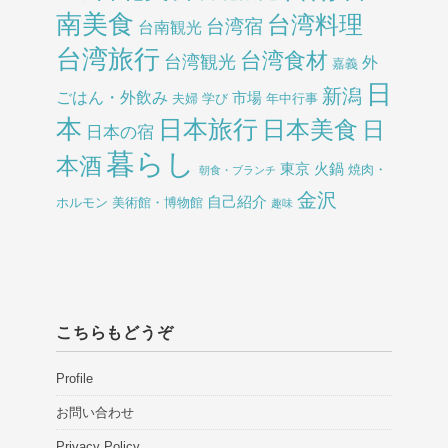
南美食
台湾料理
台湾宿
台南観光
台湾旅行
台湾食材
台湾観光
外
嘉義
日
新潟
ごはん・外飲み
市場
夫婦
学び
年中行事
本
日本旅行
日本美食
日
日本の宿
暮らし
本酒
東京
火鍋
焼肉・
朝食・ブランチ
金沢
自己紹介
ホルモン
美術館・博物館
趣味
こちらもどうぞ
Profile
お問い合わせ
Privacy Policy