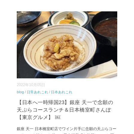
2022年10月05日
blog
/
日常あれこれ
/
日本あれこれ
【日本へ一時帰国23】銀座 天一で念願の
天ぷらコースランチ＆日本橋室町さんぽ
【東京グルメ】 ￼
銀座 天一 日本橋室町店でワイン片手に念願の天ぷらコー