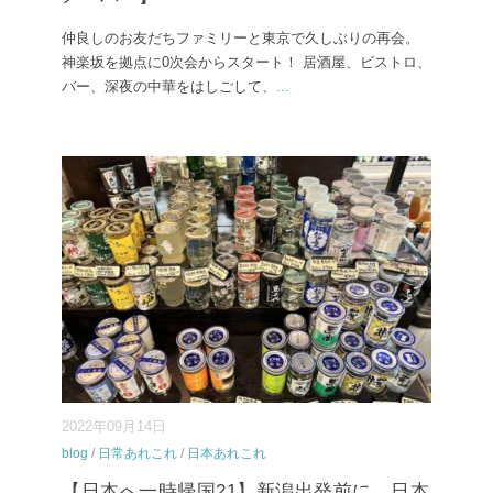
仲良しのお友だちファミリーと東京で久しぶりの再会。
神楽坂を拠点に0次会からスタート！ 居酒屋、ビストロ、
バー、深夜の中華をはしごして、
...
2022年09月14日
blog
/
日常あれこれ
/
日本あれこれ
【日本へ一時帰国21】新潟出発前に、日本