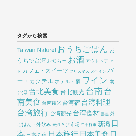
タグから検索
おうちごはん
Taiwan Naturel
お
お酒
うちで台湾
お知らせ
アウトドア
アー
バ
カフェ・スイーツ
ト
クリスマス
スペイン
ワイン
ー・カクテル
ホテル・宿
南
台南
台北美食
台
台北観光
台湾
南美食
台湾料理
台湾宿
台南観光
台湾旅行
台湾食材
台湾観光
外
嘉義
日
新潟
ごはん・外飲み
市場
夫婦
学び
年中行事
本
日本旅行
日本美食
日
日本の宿