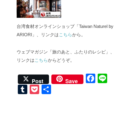
台湾食材オンラインショップ「Taiwan Naturel by
ARIORI」、リンクは
こちら
から。
ウェブマガジン「旅のあと、ふたりのレシピ」、
リンクは
こちら
からどうぞ。
F
Li
Post
Save
a
n
T
P
共
c
e
u
o
有
e
m
ck
b
bl
et
o
r