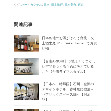
o
タグ:
バー・カクテル
,
日本
,
日本旅行
,
日本美食
,
東京
k
関連記事
日本各地のお酒がそろう台北・友
士酒之庭 USE Sake Garden でお買
い物
【台南ARIORI】心地よくうつくし
い空間をつくるために考えている
こと【台湾ライフスタイル】
【日本へ一時帰国】石川・金沢の
デザインホテル、香林居に宿泊～
パブリックスペース編～【宿泊
記】