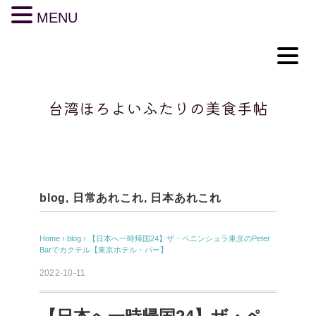
MENU
blog
,
日常あれこれ
,
日本あれこれ
Home
›
blog
›
【日本へ一時帰国24】ザ・ペニンシュラ東京のPeter
Barでカクテル【東京ホテル・バー】
2022-10-11