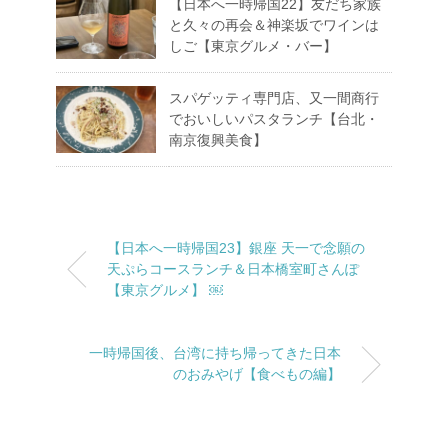
【日本へ一時帰国22】友だち家族
と久々の再会＆神楽坂でワインは
しご【東京グルメ・バー】
スパゲッティ専門店、又一間商行
でおいしいパスタランチ【台北・
南京復興美食】
【日本へ一時帰国23】銀座 天一で念願の
天ぷらコースランチ＆日本橋室町さんぽ
【東京グルメ】 ￼
一時帰国後、台湾に持ち帰ってきた日本
のおみやげ【食べもの編】