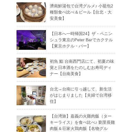
濟南鮮湯包で台湾グルメ♪ 小籠包2
種類食べ比べ＆ビール【台北・大
安美食】
【日本へ一時帰国24】ザ・ペニン
シュラ東京のPeter Barでカクテル
【東京ホテル・バー】
初魚 鮨 台南西門店にて、初夏の味
覚と日本酒をたのしむお寿司ディ
ナー【台南美食】
台北→台南に引っ越して、新生活
がはじまりました【夫婦で台湾移
住】
【台湾旅】嘉義の火雞肉飯（ター
キーライス）を食べ比べ♪ 劉里長雞
肉飯＆荘家火鶏肉飯【名物グル