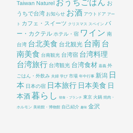
おうちごはん
Taiwan Naturel
お
お酒
うちで台湾
お知らせ
アウトドア
アー
バ
カフェ・スイーツ
ト
クリスマス
スペイン
ワイン
ー・カクテル
ホテル・宿
南
台南
台北美食
台
台北観光
台湾
南美食
台湾料理
台湾宿
台南観光
台湾旅行
台湾食材
台湾観光
外
嘉義
日
新潟
ごはん・外飲み
市場
夫婦
学び
年中行事
本
日本旅行
日本美食
日
日本の宿
暮らし
本酒
東京
火鍋
焼肉・
朝食・ブランチ
金沢
自己紹介
ホルモン
美術館・博物館
趣味