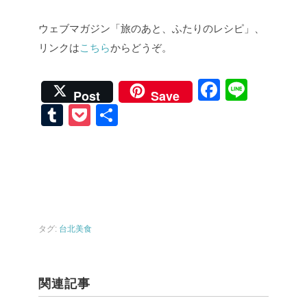
ウェブマガジン「旅のあと、ふたりのレシピ」、
リンクは
こちら
からどうぞ。
F
Li
Post
Save
a
n
T
P
共
c
e
u
o
有
e
m
ck
b
bl
et
o
r
o
タグ:
台北美食
k
関連記事