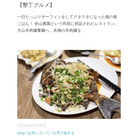
【墾丁グルメ】
一日たっぷりサーフィンをしてクタクタになった後の夜
ごはん！ 依山農園という民宿に併設されたレストラン、
大山羊肉爐餐廳へ。名物の羊肉爐を
...
2024年06月06日
blog
/
台湾いろいろ
/
台湾で旅する