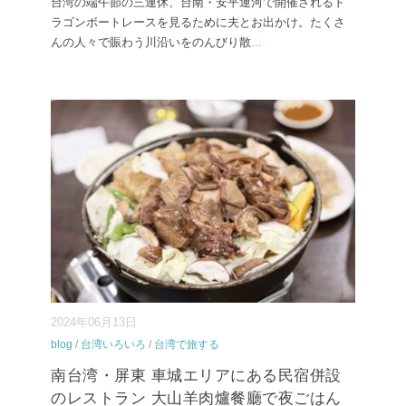
台湾の端午節の三連休、台南・安平運河で開催されるド
ラゴンボートレースを見るために夫とお出かけ。たくさ
んの人々で賑わう川沿いをのんびり散
...
2024年06月13日
blog
/
台湾いろいろ
/
台湾で旅する
南台湾・屏東 車城エリアにある民宿併設
のレストラン 大山羊肉爐餐廳で夜ごはん