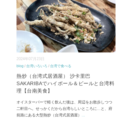
2024年07月23日
blog
/
台湾いろいろ
/
台湾で食べる
熱炒（台湾式居酒屋） 沙卡里巴
SAKARIBAでハイボール＆ビールと台湾料
理【台南美食】
オイスターバーで軽く飲んだ後は、周辺をお散歩しつつ
二軒目へ。せっかくだから台湾らしいところに…と、府
前路にある大型熱炒（台湾式居酒屋）
...