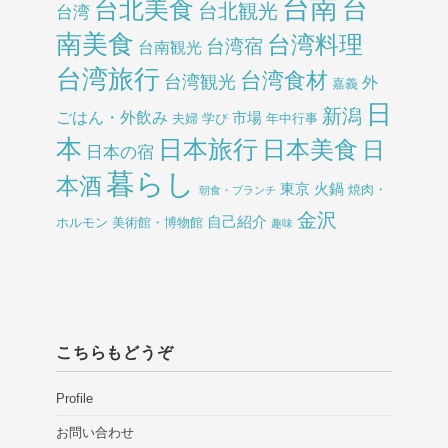
台南
台北美食
台
台北観光
台湾
南美食
台湾料理
台湾宿
台南観光
台湾旅行
台湾食材
台湾観光
外
嘉義
日
新潟
ごはん・外飲み
市場
夫婦
学び
年中行事
本
日本旅行
日本美食
日
日本の宿
暮らし
本酒
東京
火鍋
焼肉・
朝食・ブランチ
金沢
自己紹介
ホルモン
美術館・博物館
趣味
こちらもどうぞ
Profile
お問い合わせ