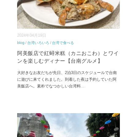
2024年04月19日
blog
/
台湾いろいろ
/
台湾で食べる
阿美飯店で紅蟳米糕（カニおこわ）とワイ
ンを楽しむディナー【台南グルメ】
大好きなお友だちが先日、2泊3日のスケジュールで台南
に遊びに来てくれました。到着した夜は予約していた阿
美飯店へ。素朴でなつかしい台湾料
...