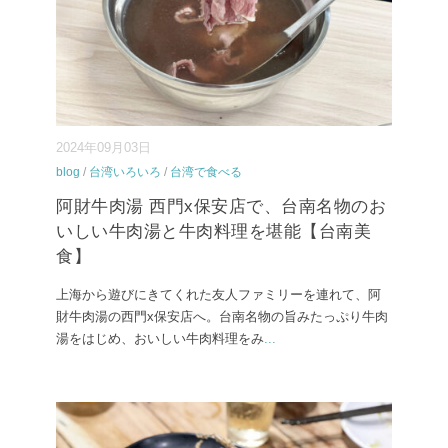
2024年09月03日
blog
/
台湾いろいろ
/
台湾で食べる
阿財牛肉湯 西門x保安店で、台南名物のお
いしい牛肉湯と牛肉料理を堪能【台南美
食】
上海から遊びにきてくれた友人ファミリーを連れて、阿
財牛肉湯の西門x保安店へ。台南名物の旨みたっぷり牛肉
湯をはじめ、おいしい牛肉料理をみ
...