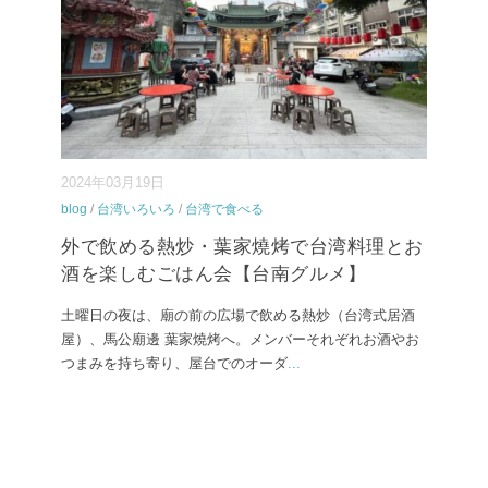
2024年03月19日
blog
/
台湾いろいろ
/
台湾で食べる
外で飲める熱炒・葉家燒烤で台湾料理とお
酒を楽しむごはん会【台南グルメ】
土曜日の夜は、廟の前の広場で飲める熱炒（台湾式居酒
屋）、馬公廟邊 葉家燒烤へ。メンバーそれぞれお酒やお
つまみを持ち寄り、屋台でのオーダ
...