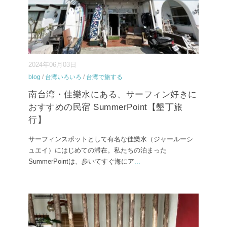
2024年06月03日
blog
/
台湾いろいろ
/
台湾で旅する
南台湾・佳樂水にある、サーフィン好きに
おすすめの民宿 SummerPoint【墾丁旅
行】
サーフィンスポットとして有名な佳樂水（ジャールーシ
ュエイ）にはじめての滞在。私たちの泊まった
SummerPointは、歩いてすぐ海にア
...