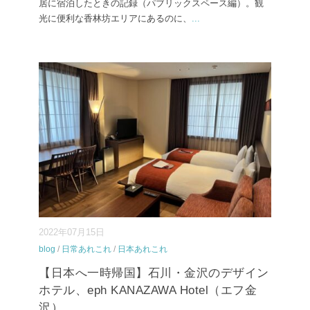
居に宿泊したときの記録（パブリックスペース編）。観
光に便利な香林坊エリアにあるのに、
...
2022年07月15日
blog
/
日常あれこれ
/
日本あれこれ
【日本へ一時帰国】石川・金沢のデザイン
ホテル、eph KANAZAWA Hotel（エフ金
沢）