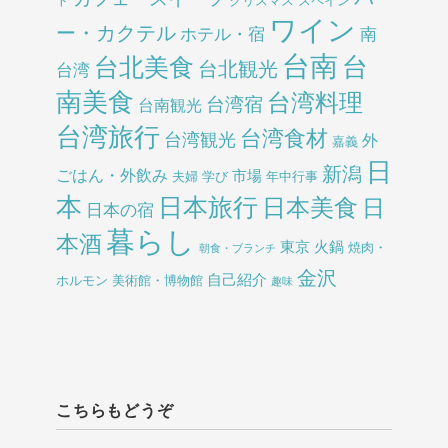
ト
クリスマス
スペイン
ワイン
ー・カクテル
ホテル・宿
南
台南
台北美食
台
台北観光
台湾
南美食
台湾料理
台湾宿
台南観光
台湾旅行
台湾食材
台湾観光
外
嘉義
日
新潟
ごはん・外飲み
市場
夫婦
学び
年中行事
本
日本旅行
日本美食
日
日本の宿
暮らし
本酒
東京
火鍋
焼肉・
朝食・ブランチ
金沢
自己紹介
ホルモン
美術館・博物館
趣味
こちらもどうぞ