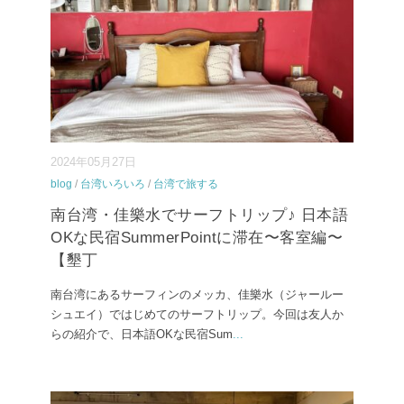
2024年05月27日
blog
/
台湾いろいろ
/
台湾で旅する
南台湾・佳樂水でサーフトリップ♪ 日本語
OKな民宿SummerPointに滞在〜客室編〜
【墾丁
南台湾にあるサーフィンのメッカ、佳樂水（ジャールー
シュエイ）ではじめてのサーフトリップ。今回は友人か
らの紹介で、日本語OKな民宿Sum
...