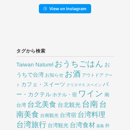
View on Instagram
タグから検索
おうちごはん
Taiwan Naturel
お
お酒
うちで台湾
お知らせ
アウトドア
アー
バ
カフェ・スイーツ
ト
クリスマス
スペイン
ワイン
ー・カクテル
ホテル・宿
南
台南
台北美食
台
台北観光
台湾
南美食
台湾料理
台湾宿
台南観光
台湾旅行
台湾食材
台湾観光
外
嘉義