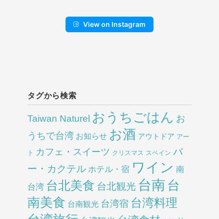
View on Instagram
タグから検索
おうちごはん
Taiwan Naturel
お
お酒
うちで台湾
お知らせ
アウトドア
アー
バ
カフェ・スイーツ
ト
クリスマス
スペイン
ワイン
ー・カクテル
ホテル・宿
南
台南
台北美食
台
台北観光
台湾
南美食
台湾料理
台湾宿
台南観光